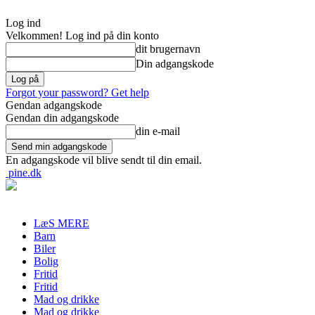
Log ind
Velkommen! Log ind på din konto
dit brugernavn
Din adgangskode
Forgot your password? Get help
Gendan adgangskode
Gendan din adgangskode
din e-mail
En adgangskode vil blive sendt til din email.
pine.dk
LæS MERE
Barn
Biler
Bolig
Fritid
Fritid
Mad og drikke
Mad og drikke