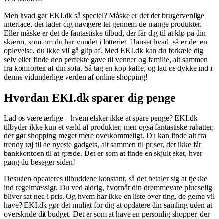
Men hvad gør EKI.dk så speciel? Måske er det det brugervenlige
interface, der lader dig navigere let gennem de mange produkter.
Eller måske er det de fantastiske tilbud, der får dig til at klø på din
skærm, som om du har vundet i lotteriet. Uanset hvad, så er det en
oplevelse, du ikke vil gå glip af. Med EKI.dk kan du forkæle dig
selv eller finde den perfekte gave til venner og familie, alt sammen
fra komforten af din sofa. Så tag en kop kaffe, og lad os dykke ind i
denne vidunderlige verden af online shopping!
Hvordan EKI.dk sparer dig penge
Lad os være ærlige – hvem elsker ikke at spare penge? EKI.dk
tilbyder ikke kun et væld af produkter, men også fantastiske rabatter,
der gør shopping meget mere overkommeligt. Du kan finde alt fra
trendy tøj til de nyeste gadgets, alt sammen til priser, der ikke får
bankkontoen til at græde. Det er som at finde en skjult skat, hver
gang du besøger siden!
Desuden opdateres tilbuddene konstant, så det betaler sig at tjekke
ind regelmæssigt. Du ved aldrig, hvornår din drømmevare pludselig
bliver sat ned i pris. Og hvem har ikke en liste over ting, de gerne vil
have? EKI.dk gør det muligt for dig at opdatere din samling uden at
overskride dit budget. Det er som at have en personlig shopper, der