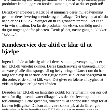
produkter kan du gøre en forskel, samtidig med at du ser godt ud!
Derudover arbejder EKI.dk på at minimere deres miljøpåvirkning
gennem deres leveringsmetoder og emballage. Det betyder, at når du
handler hos EKI.dk, bidrager du til en grønnere fremtid. Det er en
win-win situation. Du får de produkter, du elsker, samtidig med at
du gør noget godt for planeten. Tænk på det, næste gang du klikker
"køb nu"!
Kundeservice der altid er klar til at
hjælpe
Ingen kan lide at føle sig alene i deres shoppingeventyr, og det er
her, EKI.dk virkelig skinner. Deres kundeservice er tilgængelig for
at svare på alle dine spørgsmål og bekymringer. Uanset om du har
brug for hjælp til at finde den rigtige størrelse eller har spørgsmål til
din ordre, er de kun et klik væk. Det giver en følelse af tryghed at
vide, at hjælpen er lige ved hånden.
Desuden har EKI.dk en fantastisk politik for returnering, der gør det
nemt for dig at sende varer tilbage, hvis de ikke lever op til dine
forventninger. Dette giver dig friheden til at shoppe uden frygt for at
lave en fejltagelse. Du kan altid være sikker på, at du får en god
oplevelse, når du handler hos EKI.dk, og det er noget, der gør