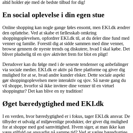
altid holder øje med de bedste tilbud for dig!
En social oplevelse i din egen stue
Online shopping kan nogle gange føles ensomt, men EKI.dk ændrer
den opfattelse. Ved at skabe et fællesskab omkring
shoppingoplevelsen, opfordrer EKI.dk til, at du deler dine fund med
venner og familie. Forestil dig at sidde sammen med dine venner,
browse gennem de nyeste trends og diskutere, hvad I skal købe. Det
bliver pludselig til en sjov aktivitet frem for blot en pligt!
Derudover kan du følge med i de seneste tendenser og anbefalinger
via sociale medier. EKI.dk er aktiv på flere platforme og giver dig
mulighed for at se, hvad andre kunder elsker. Dette sociale aspekt
gør shoppingoplevelsen mere interaktiv og sjov. Så næste gang du
vil shoppe, hvorfor så ikke invitere dine venner til en virtuel
shoppingtur? Det kan blive en ny tradition!
Øget bæredygtighed med EKI.dk
I en verden, hvor bæredygtighed er i fokus, tager EKI.dk ansvar. De
tilbyder et udvalg af miljøvenlige produkter, der giver dig mulighed
for at shoppe med god samvittighed. Hvem siger, at man ikke kan
være stilfuld og ansvarlig på samme tid? Ved at vælge bæredygtige