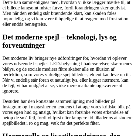
Dette kan sammenlignes med, hvordan vi ikke lægger mærke til, at
et billede langsomt mister farve, fordi forandringen sker gradvist.
Men når den endelig står brændende klart, kan skaden føles
uoprettelig, og vi kan være tilbøjelige til at reagere med frustration
eller endda benægtelse.
Det moderne spejl – teknologi, lys og
forventninger
Det moderne liv bringer nye udfordringer for, hvordan vi oplever
vores udseende i spejlet. LED-belysning i badeværelser, skærmenes
blålys, og de sociale mediers filtre skaber alle en illusion af
perfektion, som vores virkelige spejlbillede sjældent kan leve op til.
Når vi endelig står foran et naturligt lys, eller kigger nærmere, kan
de fejl, vi har undgået at se, virke mere markante og sværere at
ignorere.
Desuden har den konstante sammenligning med billeder på
Instagram og i magasiner en tendens til at øge vores kritiske blik på
vores egen hud og ansigt, hvilket kan forsinke vores erkendelse af
netop de små fejl, fordi vi først efter længere tid tillader os at studere
spejlbilledet i ro og mag, væk fra det perfekte filter.