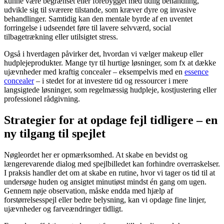
kunne være begrænset eller forebygget med tidlig behandling,
udvikle sig til sværere tilstande, som kræver dyre og invasive
behandlinger. Samtidig kan den mentale byrde af en uventet
forringelse i udseendet føre til lavere selvværd, social
tilbagetrækning eller utilsigtet stress.
Også i hverdagen påvirker det, hvordan vi vælger makeup eller
hudplejeprodukter. Mange tyr til hurtige løsninger, som fx at dække
ujævnheder med kraftig concealer – eksempelvis med en
essence
concealer
– i stedet for at investere tid og ressourcer i mere
langsigtede løsninger, som regelmæssig hudpleje, kostjustering eller
professionel rådgivning.
Strategier for at opdage fejl tidligere – en
ny tilgang til spejlet
Nøgleordet her er opmærksomhed. At skabe en bevidst og
længerevarende dialog med spejlbilledet kan forhindre overraskelser.
I praksis handler det om at skabe en rutine, hvor vi tager os tid til at
undersøge huden og ansigtet minutiøst mindst én gang om ugen.
Gennem nøje observation, måske endda med hjælp af
forstørrelsesspejl eller bedre belysning, kan vi opdage fine linjer,
ujævnheder og farveændringer tidligt.