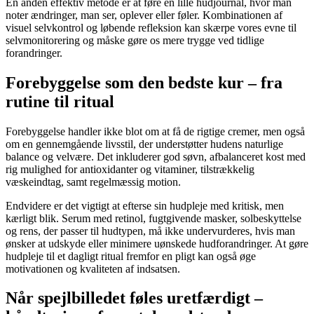
En anden effektiv metode er at føre en lille hudjournal, hvor man
noter ændringer, man ser, oplever eller føler. Kombinationen af
visuel selvkontrol og løbende refleksion kan skærpe vores evne til
selvmonitorering og måske gøre os mere trygge ved tidlige
forandringer.
Forebyggelse som den bedste kur – fra
rutine til ritual
Forebyggelse handler ikke blot om at få de rigtige cremer, men også
om en gennemgående livsstil, der understøtter hudens naturlige
balance og velvære. Det inkluderer god søvn, afbalanceret kost med
rig mulighed for antioxidanter og vitaminer, tilstrækkelig
væskeindtag, samt regelmæssig motion.
Endvidere er det vigtigt at efterse sin hudpleje med kritisk, men
kærligt blik. Serum med retinol, fugtgivende masker, solbeskyttelse
og rens, der passer til hudtypen, må ikke undervurderes, hvis man
ønsker at udskyde eller minimere uønskede hudforandringer. At gøre
hudpleje til et dagligt ritual fremfor en pligt kan også øge
motivationen og kvaliteten af indsatsen.
Når spejlbilledet føles uretfærdigt –