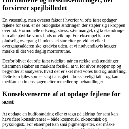
Hormonelle og livsstilsændringer, der
forvirrer spejlbilledet
En væsentlig, men overset faktor i hvorfor vi ofte først opdager
fejlene for sent, er de biologiske ændringer, der stapler sig i kroppen
over tid. Hormonelle udsving, stress, søvnmangel, og kostændringer
kan alle påvirke vores huds udvikling. For eksempel kan en
pludselig overgang i hudens tekstur efter graviditet eller i
overgangsalderen ske gradvist uden, at vi nødvendigvis lægger
mærke til det ved daglig morrorrutine.
Derfor bliver det ofte først tydeligt, når en række små ændringer
tilsammen skaber en markant forskel, at vi for alvor stopper op og
begynder at analysere, hvad der er sket med vores hud og udstråling.
Dette kan føles som et slag i ansigtet – bokstaveligt talt – og kan
medføre en intens søgen efter remedier og behandlinger.
Konsekvenserne af at opdage fejlene for
sent
At opdage en hudforandring eller et tegn på aldring for sent kan
have flere konsekvenser – både kosmetisk, økonomisk og
psykologisk. For eksempel kan små pigmentpletter, der måske