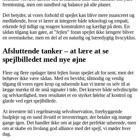
fremtoning, men om sundhed og balance på alle planer.
Det betyder, at vores forhold til spejlet kan blive mere nuanceret og
medfølende, hvor vi lærer at integrere både teknologi og empati,
erkende fejl tidligt og reagere konstruktivt og kærligt på dem. En
sådan tilgang kan gøre, at "fejlen" foran spejlet ikke længere bliver
en overraskelse, men en del af en naturlig og bæredygtig livscyklus.
Afsluttende tanker – at lære at se
spejlbilledet med nye øjne
Flere og flere opdager først fejlen foran spejlet alt for sent, men det
behøver ikke være sådan. Med en bevidst, tålmodig og venlig
tilgang til vores egen krop og udseende kan vi træne os selv til at
lægge mærke til de små signaler i tide. Det kræver både selvdisciplin
og selvkærlighed, men resultatet er en styrket følelse af kontrol og
glæde ved eget spejlbillede.
At investere tid i regelmæssig selvobservation, forebyggende
hudpleje og en sund livsstil er investeringer, der betaler sig mange
gange igen. Det handler ikke om at jage det perfekte udseende, men
om at skabe en livslang god alliance med det spejl, vi møder hver
dag.