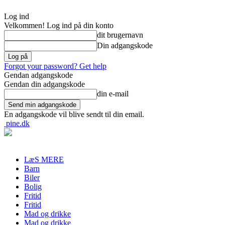
Log ind
Velkommen! Log ind på din konto
dit brugernavn
Din adgangskode
Forgot your password? Get help
Gendan adgangskode
Gendan din adgangskode
din e-mail
En adgangskode vil blive sendt til din email.
pine.dk
LæS MERE
Barn
Biler
Bolig
Fritid
Fritid
Mad og drikke
Mad og drikke