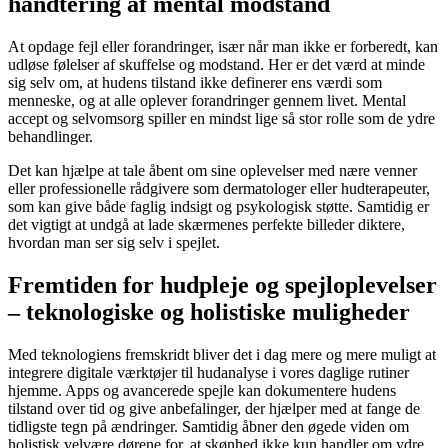
håndtering af mental modstand
At opdage fejl eller forandringer, især når man ikke er forberedt, kan
udløse følelser af skuffelse og modstand. Her er det værd at minde
sig selv om, at hudens tilstand ikke definerer ens værdi som
menneske, og at alle oplever forandringer gennem livet. Mental
accept og selvomsorg spiller en mindst lige så stor rolle som de ydre
behandlinger.
Det kan hjælpe at tale åbent om sine oplevelser med nære venner
eller professionelle rådgivere som dermatologer eller hudterapeuter,
som kan give både faglig indsigt og psykologisk støtte. Samtidig er
det vigtigt at undgå at lade skærmenes perfekte billeder diktere,
hvordan man ser sig selv i spejlet.
Fremtiden for hudpleje og spejloplevelser
– teknologiske og holistiske muligheder
Med teknologiens fremskridt bliver det i dag mere og mere muligt at
integrere digitale værktøjer til hudanalyse i vores daglige rutiner
hjemme. Apps og avancerede spejle kan dokumentere hudens
tilstand over tid og give anbefalinger, der hjælper med at fange de
tidligste tegn på ændringer. Samtidig åbner den øgede viden om
holistisk velvære dørene for, at skønhed ikke kun handler om ydre