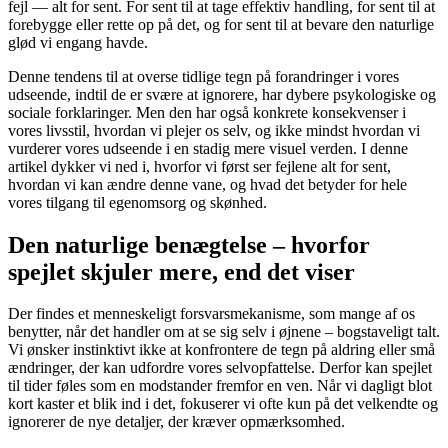
fejl — alt for sent. For sent til at tage effektiv handling, for sent til at
forebygge eller rette op på det, og for sent til at bevare den naturlige
glød vi engang havde.
Denne tendens til at overse tidlige tegn på forandringer i vores
udseende, indtil de er svære at ignorere, har dybere psykologiske og
sociale forklaringer. Men den har også konkrete konsekvenser i
vores livsstil, hvordan vi plejer os selv, og ikke mindst hvordan vi
vurderer vores udseende i en stadig mere visuel verden. I denne
artikel dykker vi ned i, hvorfor vi først ser fejlene alt for sent,
hvordan vi kan ændre denne vane, og hvad det betyder for hele
vores tilgang til egenomsorg og skønhed.
Den naturlige benægtelse – hvorfor
spejlet skjuler mere, end det viser
Der findes et menneskeligt forsvarsmekanisme, som mange af os
benytter, når det handler om at se sig selv i øjnene – bogstaveligt talt.
Vi ønsker instinktivt ikke at konfrontere de tegn på aldring eller små
ændringer, der kan udfordre vores selvopfattelse. Derfor kan spejlet
til tider føles som en modstander fremfor en ven. Når vi dagligt blot
kort kaster et blik ind i det, fokuserer vi ofte kun på det velkendte og
ignorerer de nye detaljer, der kræver opmærksomhed.