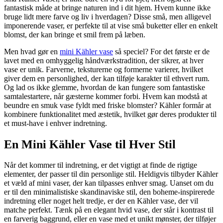
fantastisk måde at bringe naturen ind i dit hjem. Hvem kunne ikke
bruge lidt mere farve og liv i hverdagen? Disse små, men alligevel
imponerende vaser, er perfekte til at vise små buketter eller en enkelt
blomst, der kan bringe et smil frem på læben.
Men hvad gør en
mini Kähler vase
så speciel? For det første er de
lavet med en omhyggelig håndværkstradition, der sikrer, at hver
vase er unik. Farverne, teksturerne og formerne varierer, hvilket
giver dem en personlighed, der kan tilføje karakter til ethvert rum.
Og lad os ikke glemme, hvordan de kan fungere som fantastiske
samtalestartere, når gæsterne kommer forbi. Hvem kan modstå at
beundre en smuk vase fyldt med friske blomster? Kähler formår at
kombinere funktionalitet med æstetik, hvilket gør deres produkter til
et must-have i enhver indretning.
En Mini Kähler Vase til Hver Stil
Når det kommer til indretning, er det vigtigt at finde de rigtige
elementer, der passer til din personlige stil. Heldigvis tilbyder Kähler
et væld af mini vaser, der kan tilpasses enhver smag. Uanset om du
er til den minimalistiske skandinaviske stil, den boheme-inspirerede
indretning eller noget helt tredje, er der en Kähler vase, der vil
matche perfekt. Tænk på en elegant hvid vase, der står i kontrast til
en farverig baggrund, eller en vase med et unikt mønster, der tilføjer