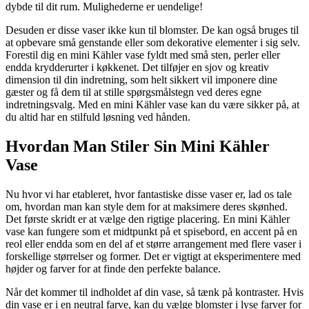
dybde til dit rum. Mulighederne er uendelige!
Desuden er disse vaser ikke kun til blomster. De kan også bruges til
at opbevare små genstande eller som dekorative elementer i sig selv.
Forestil dig en mini Kähler vase fyldt med små sten, perler eller
endda krydderurter i køkkenet. Det tilføjer en sjov og kreativ
dimension til din indretning, som helt sikkert vil imponere dine
gæster og få dem til at stille spørgsmålstegn ved deres egne
indretningsvalg. Med en mini Kähler vase kan du være sikker på, at
du altid har en stilfuld løsning ved hånden.
Hvordan Man Stiler Sin Mini Kähler
Vase
Nu hvor vi har etableret, hvor fantastiske disse vaser er, lad os tale
om, hvordan man kan style dem for at maksimere deres skønhed.
Det første skridt er at vælge den rigtige placering. En mini Kähler
vase kan fungere som et midtpunkt på et spisebord, en accent på en
reol eller endda som en del af et større arrangement med flere vaser i
forskellige størrelser og former. Det er vigtigt at eksperimentere med
højder og farver for at finde den perfekte balance.
Når det kommer til indholdet af din vase, så tænk på kontraster. Hvis
din vase er i en neutral farve, kan du vælge blomster i lyse farver for