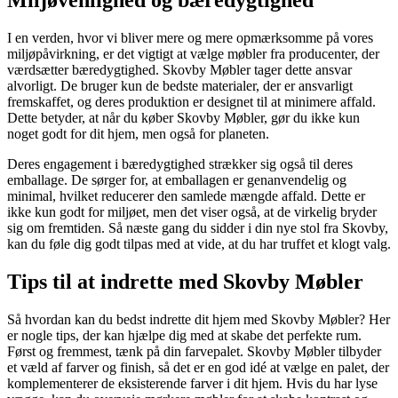
Miljøvenlighed og bæredygtighed
I en verden, hvor vi bliver mere og mere opmærksomme på vores
miljøpåvirkning, er det vigtigt at vælge møbler fra producenter, der
værdsætter bæredygtighed. Skovby Møbler tager dette ansvar
alvorligt. De bruger kun de bedste materialer, der er ansvarligt
fremskaffet, og deres produktion er designet til at minimere affald.
Dette betyder, at når du køber Skovby Møbler, gør du ikke kun
noget godt for dit hjem, men også for planeten.
Deres engagement i bæredygtighed strækker sig også til deres
emballage. De sørger for, at emballagen er genanvendelig og
minimal, hvilket reducerer den samlede mængde affald. Dette er
ikke kun godt for miljøet, men det viser også, at de virkelig bryder
sig om fremtiden. Så næste gang du sidder i din nye stol fra Skovby,
kan du føle dig godt tilpas med at vide, at du har truffet et klogt valg.
Tips til at indrette med Skovby Møbler
Så hvordan kan du bedst indrette dit hjem med Skovby Møbler? Her
er nogle tips, der kan hjælpe dig med at skabe det perfekte rum.
Først og fremmest, tænk på din farvepalet. Skovby Møbler tilbyder
et væld af farver og finish, så det er en god idé at vælge en palet, der
komplementerer de eksisterende farver i dit hjem. Hvis du har lyse