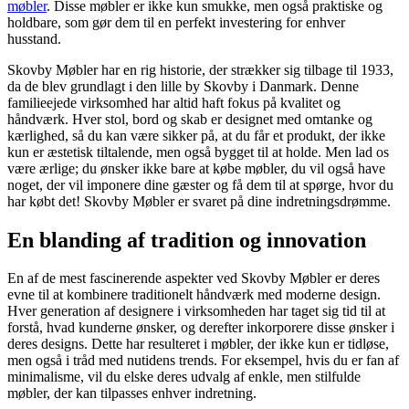
møbler
. Disse møbler er ikke kun smukke, men også praktiske og
holdbare, som gør dem til en perfekt investering for enhver
husstand.
Skovby Møbler har en rig historie, der strækker sig tilbage til 1933,
da de blev grundlagt i den lille by Skovby i Danmark. Denne
familieejede virksomhed har altid haft fokus på kvalitet og
håndværk. Hver stol, bord og skab er designet med omtanke og
kærlighed, så du kan være sikker på, at du får et produkt, der ikke
kun er æstetisk tiltalende, men også bygget til at holde. Men lad os
være ærlige; du ønsker ikke bare at købe møbler, du vil også have
noget, der vil imponere dine gæster og få dem til at spørge, hvor du
har købt det! Skovby Møbler er svaret på dine indretningsdrømme.
En blanding af tradition og innovation
En af de mest fascinerende aspekter ved Skovby Møbler er deres
evne til at kombinere traditionelt håndværk med moderne design.
Hver generation af designere i virksomheden har taget sig tid til at
forstå, hvad kunderne ønsker, og derefter inkorporere disse ønsker i
deres designs. Dette har resulteret i møbler, der ikke kun er tidløse,
men også i tråd med nutidens trends. For eksempel, hvis du er fan af
minimalisme, vil du elske deres udvalg af enkle, men stilfulde
møbler, der kan tilpasses enhver indretning.