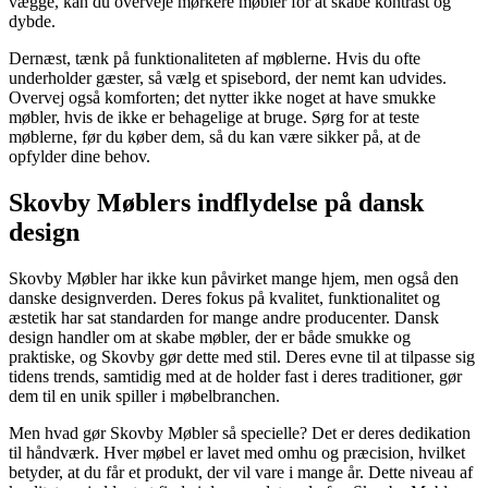
vægge, kan du overveje mørkere møbler for at skabe kontrast og
dybde.
Dernæst, tænk på funktionaliteten af møblerne. Hvis du ofte
underholder gæster, så vælg et spisebord, der nemt kan udvides.
Overvej også komforten; det nytter ikke noget at have smukke
møbler, hvis de ikke er behagelige at bruge. Sørg for at teste
møblerne, før du køber dem, så du kan være sikker på, at de
opfylder dine behov.
Skovby Møblers indflydelse på dansk
design
Skovby Møbler har ikke kun påvirket mange hjem, men også den
danske designverden. Deres fokus på kvalitet, funktionalitet og
æstetik har sat standarden for mange andre producenter. Dansk
design handler om at skabe møbler, der er både smukke og
praktiske, og Skovby gør dette med stil. Deres evne til at tilpasse sig
tidens trends, samtidig med at de holder fast i deres traditioner, gør
dem til en unik spiller i møbelbranchen.
Men hvad gør Skovby Møbler så specielle? Det er deres dedikation
til håndværk. Hver møbel er lavet med omhu og præcision, hvilket
betyder, at du får et produkt, der vil vare i mange år. Dette niveau af