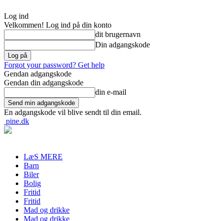
Log ind
Velkommen! Log ind på din konto
dit brugernavn
Din adgangskode
Forgot your password? Get help
Gendan adgangskode
Gendan din adgangskode
din e-mail
En adgangskode vil blive sendt til din email.
pine.dk
LæS MERE
Barn
Biler
Bolig
Fritid
Fritid
Mad og drikke
Mad og drikke