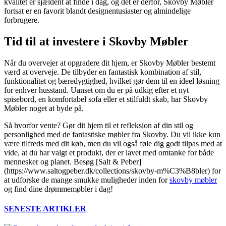
kvalitet er sjældent at finde i dag, og det er derfor, Skovby Møbler
fortsat er en favorit blandt designentusiaster og almindelige
forbrugere.
Tid til at investere i Skovby Møbler
Når du overvejer at opgradere dit hjem, er Skovby Møbler bestemt
værd at overveje. De tilbyder en fantastisk kombination af stil,
funktionalitet og bæredygtighed, hvilket gør dem til en ideel løsning
for enhver husstand. Uanset om du er på udkig efter et nyt
spisebord, en komfortabel sofa eller et stilfuldt skab, har Skovby
Møbler noget at byde på.
Så hvorfor vente? Gør dit hjem til et refleksion af din stil og
personlighed med de fantastiske møbler fra Skovby. Du vil ikke kun
være tilfreds med dit køb, men du vil også føle dig godt tilpas med at
vide, at du har valgt et produkt, der er lavet med omtanke for både
mennesker og planet. Besøg [Salt & Peber]
(https://www.saltogpeber.dk/collections/skovby-m%C3%B8bler) for
at udforske de mange smukke muligheder inden for
skovby møbler
og find dine drømmemøbler i dag!
SENESTE ARTIKLER