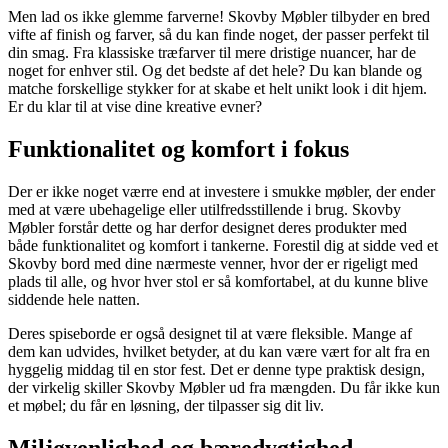
Men lad os ikke glemme farverne! Skovby Møbler tilbyder en bred
vifte af finish og farver, så du kan finde noget, der passer perfekt til
din smag. Fra klassiske træfarver til mere dristige nuancer, har de
noget for enhver stil. Og det bedste af det hele? Du kan blande og
matche forskellige stykker for at skabe et helt unikt look i dit hjem.
Er du klar til at vise dine kreative evner?
Funktionalitet og komfort i fokus
Der er ikke noget værre end at investere i smukke møbler, der ender
med at være ubehagelige eller utilfredsstillende i brug. Skovby
Møbler forstår dette og har derfor designet deres produkter med
både funktionalitet og komfort i tankerne. Forestil dig at sidde ved et
Skovby bord med dine nærmeste venner, hvor der er rigeligt med
plads til alle, og hvor hver stol er så komfortabel, at du kunne blive
siddende hele natten.
Deres spiseborde er også designet til at være fleksible. Mange af
dem kan udvides, hvilket betyder, at du kan være vært for alt fra en
hyggelig middag til en stor fest. Det er denne type praktisk design,
der virkelig skiller Skovby Møbler ud fra mængden. Du får ikke kun
et møbel; du får en løsning, der tilpasser sig dit liv.