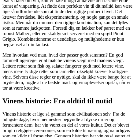
Når vi taler om vin, kan vi ikke undgå at nævne den fascinerende
kunst af vinparring. At finde den perfekte vin til dit måltid kan være
lige så udfordrende som at finde den rigtige partner i livet. Det
kræver forståelse, lidt eksperimentering, og nogle gange en smule
risiko. Men når du rammer den rigtige kombination, kan det føles
som at ramme jackpotten. Forestil dig en lækker bøf parret med en
robust Malbec, eller en skaldyrsret serveret med en sprød Pinot
Grigio. Kombinationerne er uendelige, og mulighederne er kun
begrænset af din fantasi.
Men hvordan ved man, hvad der passer godt sammen? En god
tommelfingerregel er at matche vinens vægt med madens vægt.
Lettere retter som fisk og salater fungerer godt med lettere vine,
mens mere fyldige retter som lam eller oksekød kræver kraftigere
vine. Selvom disse regler er nyttige, skal du ikke være bange for at
bryde dem; nogle af de bedste mad- og vinoplevelser opstår, når vi
tør at være kreative.
Vinens historie: Fra oldtid til nutid
Vinens historie er lige så gammel som civilisationen selv. Fra de
tidligste dage, hvor mennesker begyndte at dyrke druer og
fermentere dem, har vin været en del af vores kultur. Det er blevet
brugt i religiøse ceremonier, som en kilde til næring, og naturligvis
som en kilde til fornøjelse. Gennem historien har vin også været et