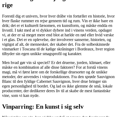
rige
Forestil dig et univers, hvor hver dråbe vin fortæller en historie, hvor
hver flaske rummer en rejse gennem tid og rum. Vin er ikke bare en
drik; det er et kulturelt fænomen, en kunstform, og måske endda en
livsstil. I takt med at vi dykker dybere ind i vinens verden, opdager
vi, at der er så meget mere end blot at hælde en rød eller hvid væske
i et glas. Det er en oplevelse, der involverer sanserne, historien, og
vigtigst af alt, de mennesker, der skaber det. Fra de solbeskinnede
vinmarker i Toscana til de kølige skråninger i Bordeaux, hver region
tilbyder sin egen unikke smagsprofil og karakter.
Men hvad gør vin så speciel? Er det druerne, jorden, klimaet, eller
måske en kombination af alle disse faktorer? For at forstå vinens
magi, må vi først lære om de forskellige druesorter og de unikke
metoder, der anvendes i vinproduktionen. Fra den sprøde Sauvignon
Blanc til den fyldige Cabernet Sauvignon, hver drue bringer sin
egen personlighed til bordet. Og lad os ikke glemme de små, lokale
producenter, der dedikerer deres liv til at skabe de mest fantastiske
vine, som vi kan nyde.
Vinparring: En kunst i sig selv