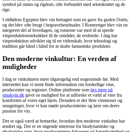
symbol på status og rigdom, ofte forbundet med aristokratiet og de
rige.
I oldtidens Egypten blev vin betragtet som en gave fra guden Osiris,
og det blev ofte brugt i begravelsesritualer. I Romerriget blev vin en
integreret del af hverdagen, og romerne var med til at sprede
vinproduktionsteknikker til de områder, de erobrede. I dag har
vinproduktion udviklet sig til en videnskab, hvor teknologi og
tradition går hånd i hånd for at skabe fantastiske produkter.
Den moderne vinkultur: En verden af
muligheder
I dag er vinkulturen mere tilgængelig end nogensinde før. Med
internettet kan vi nemt finde information om forskellige vine,
producenter og regioner. Online platforme som
læs mere på
smukvin.dk
giver os mulighed for at udforske et væld af vine fra
komforten af vores eget hjem. Desuden er der flere vinmesser og
smagninger, hvor vi kan møde producenterne og lære om deres
passion for vin.
Det er også værd at bemærke, hvordan den moderne vinkultur har
ændret sig. Der er en stigende interesse for biodynamiske og
økologiske vine, hvor producenterne fokuserer på bæredygtighed og