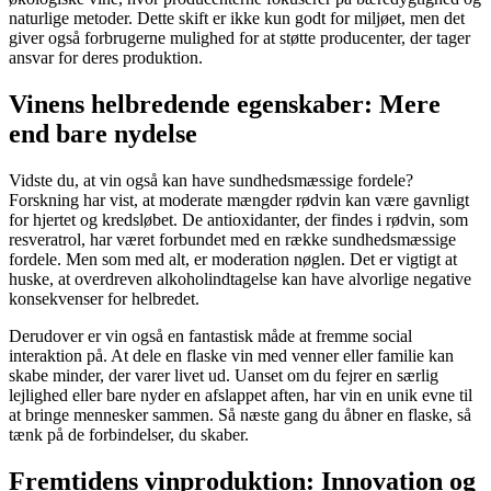
naturlige metoder. Dette skift er ikke kun godt for miljøet, men det
giver også forbrugerne mulighed for at støtte producenter, der tager
ansvar for deres produktion.
Vinens helbredende egenskaber: Mere
end bare nydelse
Vidste du, at vin også kan have sundhedsmæssige fordele?
Forskning har vist, at moderate mængder rødvin kan være gavnligt
for hjertet og kredsløbet. De antioxidanter, der findes i rødvin, som
resveratrol, har været forbundet med en række sundhedsmæssige
fordele. Men som med alt, er moderation nøglen. Det er vigtigt at
huske, at overdreven alkoholindtagelse kan have alvorlige negative
konsekvenser for helbredet.
Derudover er vin også en fantastisk måde at fremme social
interaktion på. At dele en flaske vin med venner eller familie kan
skabe minder, der varer livet ud. Uanset om du fejrer en særlig
lejlighed eller bare nyder en afslappet aften, har vin en unik evne til
at bringe mennesker sammen. Så næste gang du åbner en flaske, så
tænk på de forbindelser, du skaber.
Fremtidens vinproduktion: Innovation og