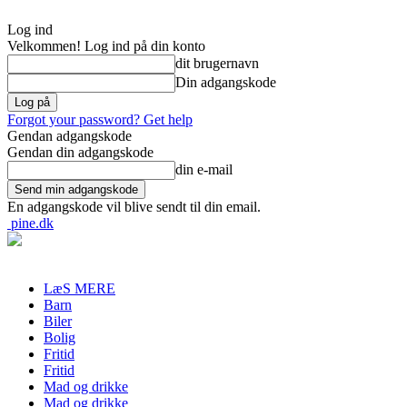
Log ind
Velkommen! Log ind på din konto
dit brugernavn
Din adgangskode
Forgot your password? Get help
Gendan adgangskode
Gendan din adgangskode
din e-mail
En adgangskode vil blive sendt til din email.
pine.dk
LæS MERE
Barn
Biler
Bolig
Fritid
Fritid
Mad og drikke
Mad og drikke