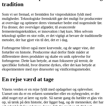
tradition
Som vi ser fremad, er fremtiden for vinproduktion fyldt med
muligheder. Teknologiske fremskridt gør det muligt for producenter
at overvåge og optimere deres vinmarker bedre end nogensinde før.
Fra droner, der overvåger afgrøder, til avancerede
fermenteringsteknikker, er innovation i høj kurs. Men selvom
teknologi spiller en stor rolle, er det vigtigt at bevare de traditionelle
metoder, der har gjort vin til det, det er i dag.
Forbrugerne bliver også mere krævende, og de søger vine, der
fortæller en historie. Producerne skal derfor finde måder at
differentiere deres produkter og skabe en unik oplevelse for
forbrugerne. Dette kan betyde, at man fokuserer på terroir, de
specifikke forhold, hvor druerne dyrkes, eller det kan betyde at
eksperimentere med nye druesorter og vinificeringsmetoder.
En rejse værd at tage
Vinens verden er en rejse fyldt med opdagelser og oplevelser.
Uanset om du er en erfaren sommelier eller en nybegynder, er der
altid noget nyt at lære og nyde. Så næste gang du hælder et glas vin
op, så tænk på den historie, der ligger bag, og de mennesker, der har