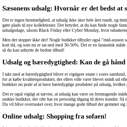
Sæsonens udsalg: Hvornår er det bedst at 
Det er ingen hemmelighed, at udsalg ikke sker hele året rundt, og timin
gøre plads til nye kollektioner. Det betyder, at du kan finde nogle fan
udsalgsdage, såsom Black Friday eller Cyber Monday, hvor rabatterne
Men det stopper ikke der! Nogle butikker tilbyder også "mid-season sale
kort tid, og som nu er sat ned med 30-50%. Det er en fantastisk måde
så du kan udnytte de bedste tilbud!
Udsalg og bæredygtighed: Kan de gå hånd 
I takt med at bæredygtighed bliver et vigtigere emne i vores samfund
for at købe kvalitetsprodukter, der ellers ville være blevet smidt ud 
butikker nu prale af at have bæredygtige produkter på udsalg, hvilket g
Det er også vigtigt at nævne, at udsalg kan være en fremragende måde 
unikke butikker, der ofte har en personlig tilgang til deres kunder. S
Du vil blive overrasket over, hvor mange gode tilbud der gemmer sig 
Online udsalg: Shopping fra sofaen!