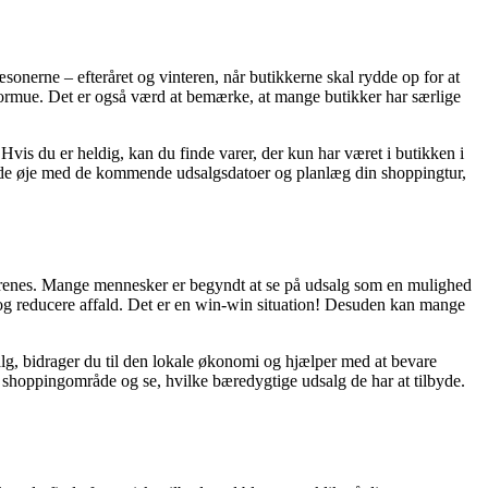
æsonerne – efteråret og vinteren, når butikkerne skal rydde op for at
 en formue. Det er også værd at bemærke, at mange butikker har særlige
 Hvis du er heldig, kan du finde varer, der kun har været i butikken i
holde øje med de kommende udsalgsdatoer og planlæg din shoppingtur,
 forenes. Mange mennesker er begyndt at se på udsalg som en mulighed
us og reducere affald. Det er en win-win situation! Desuden kan mange
alg, bidrager du til den lokale økonomi og hjælper med at bevare
le shoppingområde og se, hvilke bæredygtige udsalg de har at tilbyde.