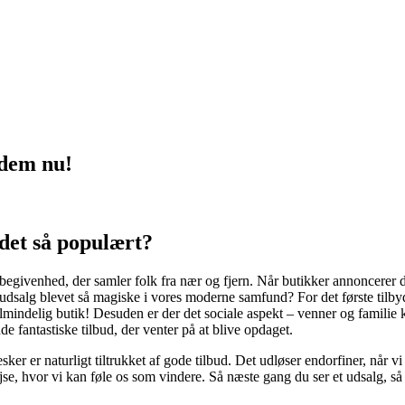
 dem nu!
 det så populært?
 begivenhed, der samler folk fra nær og fjern. Når butikker annoncerer d
alg blevet så magiske i vores moderne samfund? For det første tilbyder
n almindelig butik! Desuden er der det sociale aspekt – venner og famil
 fantastiske tilbud, der venter på at blive opdaget.
ker er naturligt tiltrukket af gode tilbud. Det udløser endorfiner, når 
jse, hvor vi kan føle os som vindere. Så næste gang du ser et udsalg, 