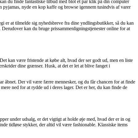
kan du finde fantastiske tilbud med blot et par klik på din computer
din pyjamas, nyde en kop kaffe og browse igennem tusindvis af varer
 er at tilmelde sig nyhedsbreve fra dine yndlingsbutikker, så du kan
r. Derudover kan du bruge prissammenligningstjenester online for at
 Det kan være fristende at købe alt, hvad der ser godt ud, men en liste
krider dine grænser. Husk, at det er let at blive fanget i
har åbnet. Der vil være færre mennesker, og du får chancen for at finde
mere ned for at rydde ud i deres lager. Det er her, du kan finde de
er under udsalg, er det vigtigt at holde øje med, hvad der er in og
nde tidløse stykker, der altid vil være fashionable. Klassiske items