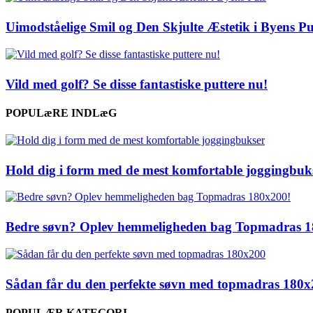
Uimodståelige Smil og Den Skjulte Æstetik i Byens Pu
Vild med golf? Se disse fantastiske puttere nu!
POPULæRE INDLæG
Hold dig i form med de mest komfortable joggingbuk
Bedre søvn? Oplev hemmeligheden bag Topmadras 1
Sådan får du den perfekte søvn med topmadras 180
POPULÆR KATEGORI