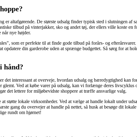
shoppe?
g er altafgørende. De største udsalg finder typisk sted i slutningen af s
tastiske tilbud på vinterjakker, sko og andet tøj, der ellers ville koste
 når nye højder.
s", som er perfekte til at finde gode tilbud på forårs- og efterårsvarer.
 at opdatere din garderobe uden at sprænge budgettet. Så sørg for at 
i hånd?
, er det interessant at overveje, hvordan udsalg og bæredygtighed kan
eller glemt. Ved at købe varer på udsalg, kan vi forlænge deres livscykl
ør det lettere for miljøbevidste shoppere at træffe ansvarlige valg.
at støtte lokale virksomheder. Ved at vælge at handle lokalt under uds
å næste gang du overvejer at handle på nettet, så husk at besøge dit loka
lige rundt om hjørnet!