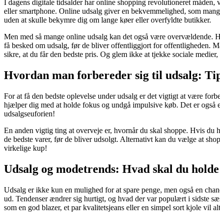
I dagens digitale tidsalder har online shopping revolutioneret måden, v
eller smartphone. Online udsalg giver en bekvemmelighed, som mange sæ
uden at skulle bekymre dig om lange køer eller overfyldte butikker.
Men med så mange online udsalg kan det også være overvældende. Hvord
få besked om udsalg, før de bliver offentliggjort for offentligheden.
sikre, at du får den bedste pris. Og glem ikke at tjekke sociale medi
Hvordan man forbereder sig til udsalg: Tip
For at få den bedste oplevelse under udsalg er det vigtigt at være forbe
hjælper dig med at holde fokus og undgå impulsive køb. Det er også en g
udsalgseuforien!
En anden vigtig ting at overveje er, hvornår du skal shoppe. Hvis du h
de bedste varer, før de bliver udsolgt. Alternativt kan du vælge at sh
virkelige kup!
Udsalg og modetrends: Hvad skal du holde
Udsalg er ikke kun en mulighed for at spare penge, men også en chanc
ud. Tendenser ændrer sig hurtigt, og hvad der var populært i sidste sæs
som en god blazer, et par kvalitetsjeans eller en simpel sort kjole vil a