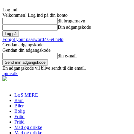
Log ind
Velkommen! Log ind på din konto
dit brugernavn
Din adgangskode
Forgot your password? Get help
Gendan adgangskode
Gendan din adgangskode
din e-mail
En adgangskode vil blive sendt til din email.
pine.dk
LæS MERE
Barn
Biler
Bolig
Fritid
Fritid
Mad og drikke
Mad og drikke