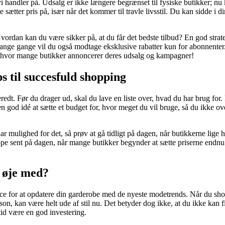
i handler på. Udsalg er ikke længere begrænset til fysiske butikker; nu 
tter pris på, især når det kommer til travle livsstil. Du kan sidde i 
an kan du være sikker på, at du får det bedste tilbud? En god strategi
 Mange gange vil du også modtage eksklusive rabatter kun for abonnente
er, hvor mange butikker annoncerer deres udsalg og kampagner!
s til succesfuld shopping
redt. Før du drager ud, skal du lave en liste over, hvad du har brug for.
od idé at sætte et budget for, hvor meget du vil bruge, så du ikke overs
ar mulighed for det, så prøv at gå tidligt på dagen, når butikkerne lige 
oppe sent på dagen, når mange butikker begynder at sætte priserne endnu 
 øje med?
e for at opdatere din garderobe med de nyeste modetrends. Når du shopp
on, kan være helt ude af stil nu. Det betyder dog ikke, at du ikke kan fi
ltid være en god investering.