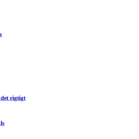
n
det rigtigt
ls