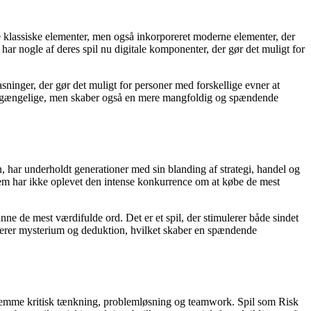
de klassiske elementer, men også inkorporeret moderne elementer, der
 har nogle af deres spil nu digitale komponenter, der gør det muligt for
ninger, der gør det muligt for personer med forskellige evner at
e tilgængelige, men skaber også en mere mangfoldig og spændende
, har underholdt generationer med sin blanding af strategi, handel og
Hvem har ikke oplevet den intense konkurrence om at købe de mest
anne de mest værdifulde ord. Det er et spil, der stimulerer både sindet
inerer mysterium og deduktion, hvilket skaber en spændende
fremme kritisk tænkning, problemløsning og teamwork. Spil som Risk