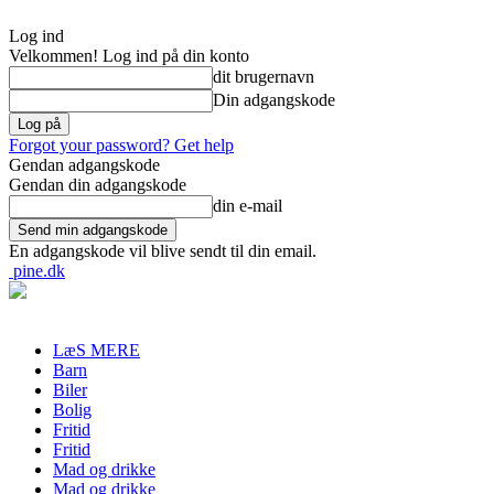
Log ind
Velkommen! Log ind på din konto
dit brugernavn
Din adgangskode
Forgot your password? Get help
Gendan adgangskode
Gendan din adgangskode
din e-mail
En adgangskode vil blive sendt til din email.
pine.dk
LæS MERE
Barn
Biler
Bolig
Fritid
Fritid
Mad og drikke
Mad og drikke