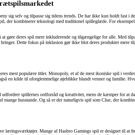
rætspilsmarkedet
ny sig selv og tilpasse sig tidens trends. De har ikke kun holdt fast i 
e spil, der kombinerer teknologi med traditionel spilleglæde. For eksempel
t gøre deres spil mere inkluderende og tilgængelige for alle. Med tilpas
pil bringer. Dette fokus på inklusion gør ikke blot deres produkter mer
s mest populære titler. Monopoly, et af de mest ikoniske spil i verden
 også en kilde til uforglemmelige øjeblikke blandt venner og familie. 
il udfordrer spillernes ordforråd og kreativitet, mens de kæmper for at d
l af mange husstande. Og så er der naturligvis spil som Clue, der komb
ve læringsværktøjer. Mange af Hasbro Gamings spil er designet til at 