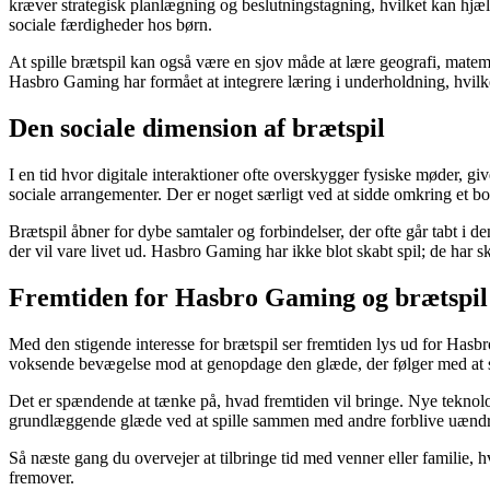
kræver strategisk planlægning og beslutningstagning, hvilket kan hjælp
sociale færdigheder hos børn.
At spille brætspil kan også være en sjov måde at lære geografi, mate
Hasbro Gaming har formået at integrere læring i underholdning, hvilket 
Den sociale dimension af brætspil
I en tid hvor digitale interaktioner ofte overskygger fysiske møder, 
sociale arrangementer. Der er noget særligt ved at sidde omkring et bor
Brætspil åbner for dybe samtaler og forbindelser, der ofte går tabt i d
der vil vare livet ud. Hasbro Gaming har ikke blot skabt spil; de har
Fremtiden for Hasbro Gaming og brætspil
Med den stigende interesse for brætspil ser fremtiden lys ud for Hasbro
voksende bevægelse mod at genopdage den glæde, der følger med at spi
Det er spændende at tænke på, hvad fremtiden vil bringe. Nye teknolog
grundlæggende glæde ved at spille sammen med andre forblive uændret. 
Så næste gang du overvejer at tilbringe tid med venner eller familie, h
fremover.