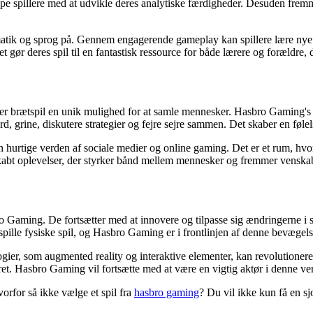
e spillere med at udvikle deres analytiske færdigheder. Desuden fremmer 
matik og sprog på. Gennem engagerende gameplay kan spillere lære nye ko
gør deres spil til en fantastisk ressource for både lærere og forældre, 
giver brætspil en unik mulighed for at samle mennesker. Hasbro Gaming's
d, grine, diskutere strategier og fejre sejre sammen. Det skaber en følel
en hurtige verden af sociale medier og online gaming. Det er et rum, hvo
 skabt oplevelser, der styrker bånd mellem mennesker og fremmer venska
 Gaming. De fortsætter med at innovere og tilpasse sig ændringerne i sam
lle fysiske spil, og Hasbro Gaming er i frontlinjen af denne bevægels
ier, som augmented reality og interaktive elementer, kan revolutionere 
Hasbro Gaming vil fortsætte med at være en vigtig aktør i denne verden,
vorfor så ikke vælge et spil fra
hasbro gaming
? Du vil ikke kun få en s