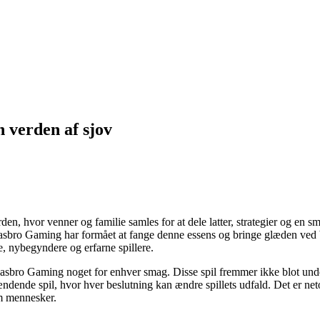
verden af sjov
rden, hvor venner og familie samles for at dele latter, strategier og en sm
. Hasbro Gaming har formået at fange denne essens og bringe glæden ved 
, nybegyndere og erfarne spillere.
asbro Gaming noget for enhver smag. Disse spil fremmer ikke blot unde
spændende spil, hvor hver beslutning kan ændre spillets udfald. Det er n
m mennesker.