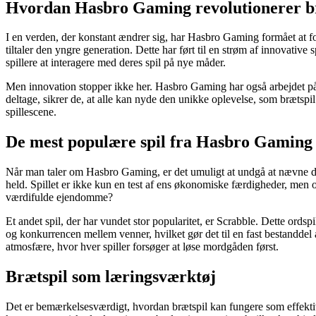
Hvordan Hasbro Gaming revolutionerer b
I en verden, der konstant ændrer sig, har Hasbro Gaming formået at for
tiltaler den yngre generation. Dette har ført til en strøm af innovativ
spillere at interagere med deres spil på nye måder.
Men innovation stopper ikke her. Hasbro Gaming har også arbejdet på a
deltage, sikrer de, at alle kan nyde den unikke oplevelse, som bræts
spillescene.
De mest populære spil fra Hasbro Gaming
Når man taler om Hasbro Gaming, er det umuligt at undgå at nævne dere
held. Spillet er ikke kun en test af ens økonomiske færdigheder, men
værdifulde ejendomme?
Et andet spil, der har vundet stor popularitet, er Scrabble. Dette ordsp
og konkurrencen mellem venner, hvilket gør det til en fast bestandde
atmosfære, hvor hver spiller forsøger at løse mordgåden først.
Brætspil som læringsværktøj
Det er bemærkelsesværdigt, hvordan brætspil kan fungere som effekti